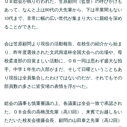
ＯＢ総会が執り行われた。笠原顧問（監督）の呼びかけも
あって、なんと上は80代の大先輩から、下は卒業間もない
10代まで、非常に幅の広い世代が集まり大いに親睦を深め
ることができた。
会は笠原顧問より現役の活動報告、在校生の紹介から始ま
り、昨年度選抜された文武両道杯全国大会への出場や、母
校柔道部の目覚ましい活動に、ＯＢ一同は思わず盛大な拍
手。中学１年生の入部がまだ、そして日曜ということもあ
り現役は全員集合したわけではないのだが、それでもその
部員数の多さに皆安堵の表情を浮かべた。
総会の議事も慎重審議の上、各議案は全会一致で承認され
た。ＯＢ会長の高橋茂先輩（高13回）、来賓でお越しをい
ただいた校友会後藤会長、顧問の山田泰之先輩（高12回）