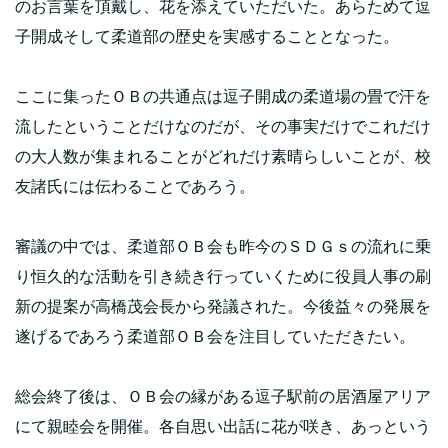
のお言葉を頂戴し、花を添えていただいた。あらためて逗
子開成そして柔道部の歴史を実感することとなった。
ここに集ったＯＢの共通点は逗子開成の柔道場の畳で汗を
流したということだけなのだが、その事実だけでこれだけ
の大人数が集まれることがどれだけ素晴らしいことが、校
友諸氏には伝わることであろう。
審議の中では、柔道部ＯＢ会も昨今のＳＤＧｓの流れに乗
り恒久的な活動を引き続き行っていくために役員人事の刷
新の提案が高橋茂会長から発議された。今後益々の発展を
遂げるであろう柔道部ＯＢ会を注目していただきたい。
総会終了後は、ＯＢ会の縁がある逗子駅前の居酒屋アリア
にて親睦会を開催。各自思い出話に花が咲き、あっという