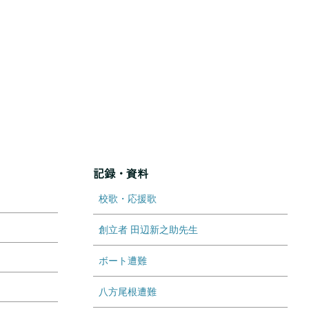
記録・資料
校歌・応援歌
創立者 田辺新之助先生
ボート遭難
八方尾根遭難