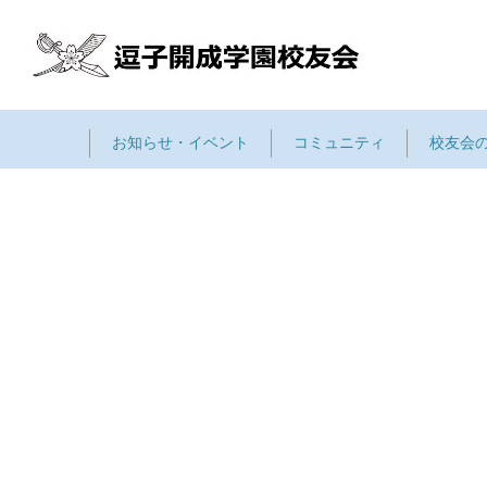
お知らせ・イベント
コミュニティ
校友会
[%title%]
[%lead%]
[%list_start%]