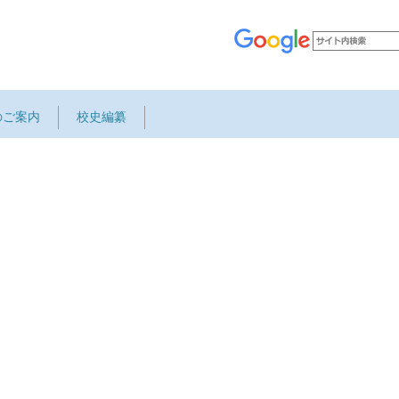
のご案内
校史編纂
＃医療
ge.url!="") { %]