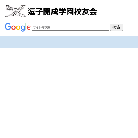
＃会長
[%article_list_start%]
[!% if (image.url!="") { %]
[!% } %]
[%article_date_notime_wa%]