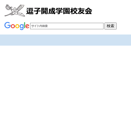
記録・資料・グッズ
[%article_list_start%]
[!% if (image.url!="") { %]
[!% } %]
[%article_date_notime_wa%]