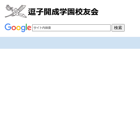
校友会のご案内
[%article_list_start%]
[!% if (image.url!="") { %]
[!% } %]
[%article_date_notime_wa%]