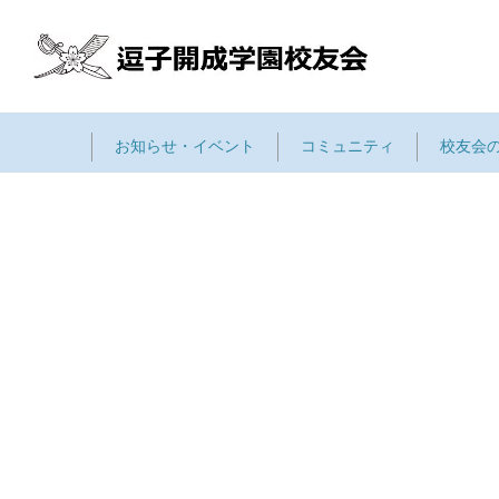
お知らせ・イベント
コミュニティ
校友会
[%article_list_start%]
[!% if (ima
[!% } %]