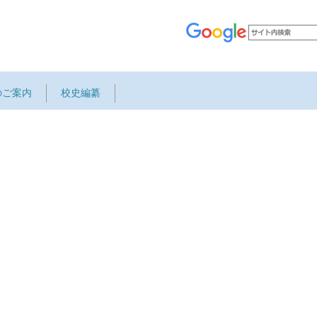
のご案内
校史編纂
在校生支援
ge.url!="") { %]